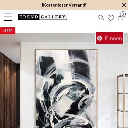
❗️Kostenloser Versand❗️
0
-
35%
Pinnen