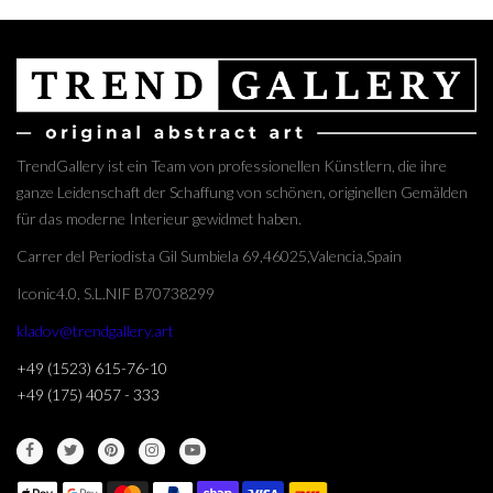
TrendGallery ist ein Team von professionellen Künstlern, die ihre
ganze Leidenschaft der Schaffung von schönen, originellen Gemälden
für das moderne Interieur gewidmet haben.
Carrer del Periodista Gil Sumbiela 69,46025,Valencia,Spain
Iconic4.0, S.L.NIF B70738299
kladov@trendgallery.art
+49 (1523) 615-76-10
+49 (175) 4057 - 333