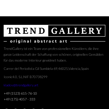
TrendGallery ist ein Team von professionellen Künstlern, die ihre
ganze Leidenschaft der Schaffung von schönen, originellen Gemälden
für das moderne Interieur gewidmet haben.
Carrer del Periodista Gil Sumbiela 69,46025,Valencia,Spain
Iconic4.0, S.L.NIF B70738299
kladov@trendgallery.art
+49 (1523) 615-76-10
+49 (175) 4057 - 333