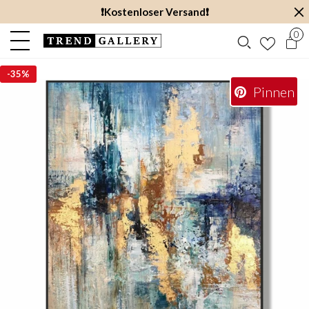
❗️Kostenloser Versand❗️
0
-
35%
Pinnen